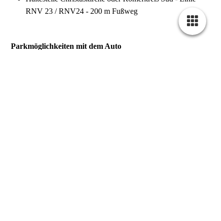
RNV 23 / RNV24 - 200 m Fußweg
Parkmöglichkeiten mit dem Auto
Parkmöglichkeiten finden Sie entlang der Römerstraße, bei der
Christuskirche, in der Wilhelmstraße und am Wilhelmsplatz
sowie in den angrenzenden Seitenstraßen.